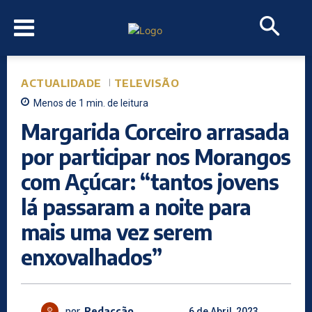
ACTUALIDADE
TELEVISÃO
Menos de 1
min.
de leitura
Margarida Corceiro arrasada
por participar nos Morangos
com Açúcar: “tantos jovens
lá passaram a noite para
mais uma vez serem
enxovalhados”
por
Redacção
6 de Abril, 2023