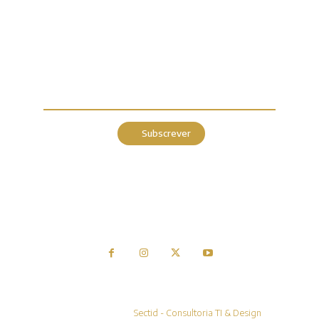
Parceiros
Estatuto Editorial
Ficha Técnica
Termos de Utilização
Política de Privacidade
Política de Cookies
Fonte Preferida
Subscrever
Escolha o nosso site como fonte preferêncial de informação.
© Infocul.pt by ARDglobal
Desenvolvido por
Sectid - Consultoria TI & Design