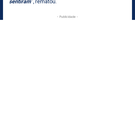
sentiram
“, rematou.
- Publicidade -