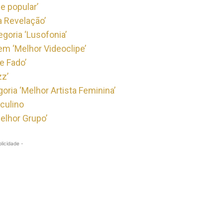
e popular’
a Revelação’
oria ‘Lusofonia’
em ‘Melhor Videoclipe’
e Fado’
zz’
oria ‘Melhor Artista Feminina’
culino
elhor Grupo’
blicidade -