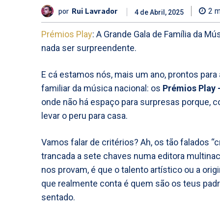
por
Rui Lavrador
2
m
4 de Abril, 2025
Prémios Play
: A Grande Gala de Família da M
nada ser surpreendente.
E cá estamos nós, mais um ano, prontos para a
familiar da música nacional: os
Prémios Play 
onde não há espaço para surpresas porque, c
levar o peru para casa.
Vamos falar de critérios? Ah, os tão falados 
trancada a sete chaves numa editora multinaci
nos provam, é que o talento artístico ou a or
que realmente conta é quem são os teus pad
sentado.