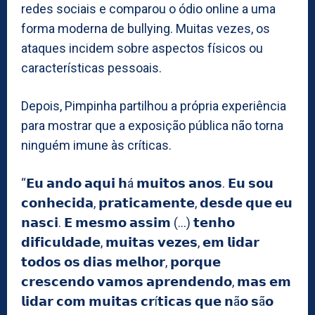
redes sociais e comparou o ódio online a uma
forma moderna de bullying. Muitas vezes, os
ataques incidem sobre aspectos físicos ou
características pessoais.
Depois, Pimpinha partilhou a própria experiência
para mostrar que a exposição pública não torna
ninguém imune às críticas.
“𝗘𝘂 𝗮𝗻𝗱𝗼 𝗮𝗾𝘂𝗶 𝗵á 𝗺𝘂𝗶𝘁𝗼𝘀 𝗮𝗻𝗼𝘀. 𝗘𝘂 𝘀𝗼𝘂
𝗰𝗼𝗻𝗵𝗲𝗰𝗶𝗱𝗮, 𝗽𝗿𝗮𝘁𝗶𝗰𝗮𝗺𝗲𝗻𝘁𝗲, 𝗱𝗲𝘀𝗱𝗲 𝗾𝘂𝗲 𝗲𝘂
𝗻𝗮𝘀𝗰𝗶. 𝗘 𝗺𝗲𝘀𝗺𝗼 𝗮𝘀𝘀𝗶𝗺 (…) 𝘁𝗲𝗻𝗵𝗼
𝗱𝗶𝗳𝗶𝗰𝘂𝗹𝗱𝗮𝗱𝗲, 𝗺𝘂𝗶𝘁𝗮𝘀 𝘃𝗲𝘇𝗲𝘀, 𝗲𝗺 𝗹𝗶𝗱𝗮𝗿
𝘁𝗼𝗱𝗼𝘀 𝗼𝘀 𝗱𝗶𝗮𝘀 𝗺𝗲𝗹𝗵𝗼𝗿, 𝗽𝗼𝗿𝗾𝘂𝗲
𝗰𝗿𝗲𝘀𝗰𝗲𝗻𝗱𝗼 𝘃𝗮𝗺𝗼𝘀 𝗮𝗽𝗿𝗲𝗻𝗱𝗲𝗻𝗱𝗼, 𝗺𝗮𝘀 𝗲𝗺
𝗹𝗶𝗱𝗮𝗿 𝗰𝗼𝗺 𝗺𝘂𝗶𝘁𝗮𝘀 𝗰𝗿í𝘁𝗶𝗰𝗮𝘀 𝗾𝘂𝗲 𝗻ã𝗼 𝘀ã𝗼