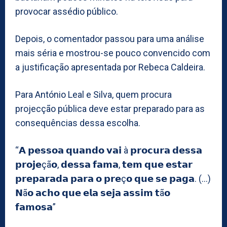
provocar assédio público.
Depois, o comentador passou para uma análise
mais séria e mostrou-se pouco convencido com
a justificação apresentada por Rebeca Caldeira.
Para António Leal e Silva, quem procura
projecção pública deve estar preparado para as
consequências dessa escolha.
“𝗔 𝗽𝗲𝘀𝘀𝗼𝗮 𝗾𝘂𝗮𝗻𝗱𝗼 𝘃𝗮𝗶 à 𝗽𝗿𝗼𝗰𝘂𝗿𝗮 𝗱𝗲𝘀𝘀𝗮
𝗽𝗿𝗼𝗷𝗲çã𝗼, 𝗱𝗲𝘀𝘀𝗮 𝗳𝗮𝗺𝗮, 𝘁𝗲𝗺 𝗾𝘂𝗲 𝗲𝘀𝘁𝗮𝗿
𝗽𝗿𝗲𝗽𝗮𝗿𝗮𝗱𝗮 𝗽𝗮𝗿𝗮 𝗼 𝗽𝗿𝗲ç𝗼 𝗾𝘂𝗲 𝘀𝗲 𝗽𝗮𝗴𝗮. (…)
𝗡ã𝗼 𝗮𝗰𝗵𝗼 𝗾𝘂𝗲 𝗲𝗹𝗮 𝘀𝗲𝗷𝗮 𝗮𝘀𝘀𝗶𝗺 𝘁ã𝗼
𝗳𝗮𝗺𝗼𝘀𝗮”