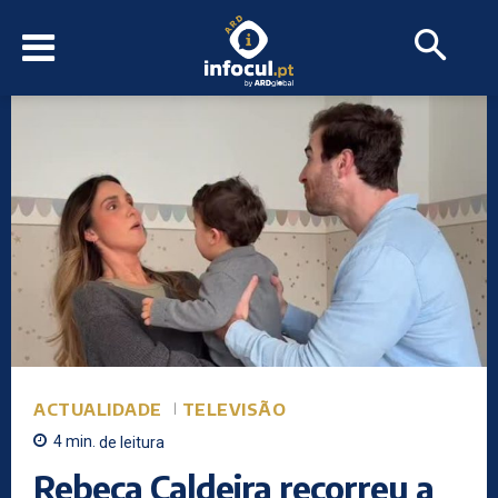
ACTUALIDADE
TELEVISÃO
4
min.
de leitura
Rebeca Caldeira recorreu a