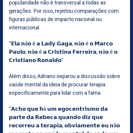
popularidade não é transversal a todas as
gerações. Por isso, rejeitou comparações com
figuras públicas de impacto nacional ou
internacional.
“𝗘𝗹𝗮 𝗻ã𝗼 é 𝗮 𝗟𝗮𝗱𝘆 𝗚𝗮𝗴𝗮, 𝗻ã𝗼 é 𝗼 𝗠𝗮𝗿𝗰𝗼
𝗣𝗮𝘂𝗹𝗼, 𝗻ã𝗼 é 𝗮 𝗖𝗿𝗶𝘀𝘁𝗶𝗻𝗮 𝗙𝗲𝗿𝗿𝗲𝗶𝗿𝗮, 𝗻ã𝗼 é 𝗼
𝗖𝗿𝗶𝘀𝘁𝗶𝗮𝗻𝗼 𝗥𝗼𝗻𝗮𝗹𝗱𝗼”
Além disso, Adriano separou a discussão sobre
saúde mental da ideia de procurar terapia
especificamente para lidar com a fama.
“𝗔𝗰𝗵𝗼 𝗾𝘂𝗲 𝗵á 𝘂𝗺 𝗲𝗴𝗼𝗰𝗲𝗻𝘁𝗿𝗶𝘀𝗺𝗼 𝗱𝗮
𝗽𝗮𝗿𝘁𝗲 𝗱𝗮 𝗥𝗲𝗯𝗲𝗰𝗮 𝗾𝘂𝗮𝗻𝗱𝗼 𝗱𝗶𝘇 𝗾𝘂𝗲
𝗿𝗲𝗰𝗼𝗿𝗿𝗲𝘂 𝗮 𝘁𝗲𝗿𝗮𝗽𝗶𝗮, 𝗼𝗯𝘃𝗶𝗮𝗺𝗲𝗻𝘁𝗲 𝗲𝘂 𝗻ã𝗼