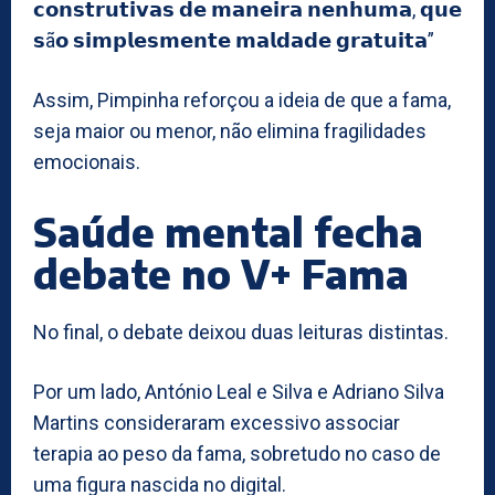
𝗰𝗼𝗻𝘀𝘁𝗿𝘂𝘁𝗶𝘃𝗮𝘀 𝗱𝗲 𝗺𝗮𝗻𝗲𝗶𝗿𝗮 𝗻𝗲𝗻𝗵𝘂𝗺𝗮, 𝗾𝘂𝗲
𝘀ã𝗼 𝘀𝗶𝗺𝗽𝗹𝗲𝘀𝗺𝗲𝗻𝘁𝗲 𝗺𝗮𝗹𝗱𝗮𝗱𝗲 𝗴𝗿𝗮𝘁𝘂𝗶𝘁𝗮”
Assim, Pimpinha reforçou a ideia de que a fama,
seja maior ou menor, não elimina fragilidades
emocionais.
Saúde mental fecha
debate no V+ Fama
No final, o debate deixou duas leituras distintas.
Por um lado, António Leal e Silva e Adriano Silva
Martins consideraram excessivo associar
terapia ao peso da fama, sobretudo no caso de
uma figura nascida no digital.