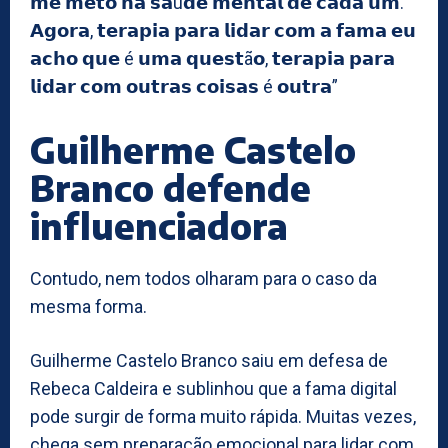
𝗺𝗲 𝗺𝗲𝘁𝗼 𝗻𝗮 𝘀𝗮ú𝗱𝗲 𝗺𝗲𝗻𝘁𝗮𝗹 𝗱𝗲 𝗰𝗮𝗱𝗮 𝘂𝗺.
𝗔𝗴𝗼𝗿𝗮, 𝘁𝗲𝗿𝗮𝗽𝗶𝗮 𝗽𝗮𝗿𝗮 𝗹𝗶𝗱𝗮𝗿 𝗰𝗼𝗺 𝗮 𝗳𝗮𝗺𝗮 𝗲𝘂
𝗮𝗰𝗵𝗼 𝗾𝘂𝗲 é 𝘂𝗺𝗮 𝗾𝘂𝗲𝘀𝘁ã𝗼, 𝘁𝗲𝗿𝗮𝗽𝗶𝗮 𝗽𝗮𝗿𝗮
𝗹𝗶𝗱𝗮𝗿 𝗰𝗼𝗺 𝗼𝘂𝘁𝗿𝗮𝘀 𝗰𝗼𝗶𝘀𝗮𝘀 é 𝗼𝘂𝘁𝗿𝗮”
Guilherme Castelo
Branco defende
influenciadora
Contudo, nem todos olharam para o caso da
mesma forma.
Guilherme Castelo Branco saiu em defesa de
Rebeca Caldeira e sublinhou que a fama digital
pode surgir de forma muito rápida. Muitas vezes,
chega sem preparação emocional para lidar com