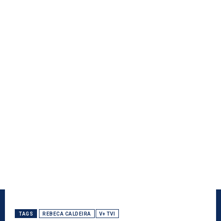
TAGS
REBECA CALDEIRA
V+ TVI