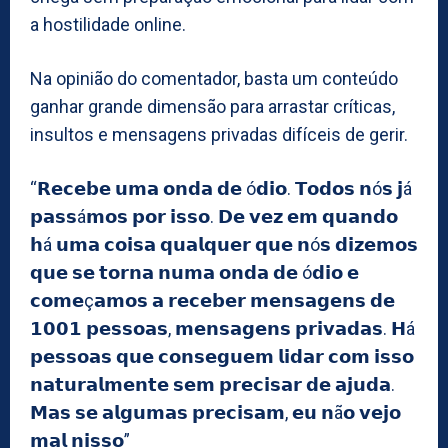
a hostilidade online.
Na opinião do comentador, basta um conteúdo
ganhar grande dimensão para arrastar críticas,
insultos e mensagens privadas difíceis de gerir.
“𝗥𝗲𝗰𝗲𝗯𝗲 𝘂𝗺𝗮 𝗼𝗻𝗱𝗮 𝗱𝗲 ó𝗱𝗶𝗼. 𝗧𝗼𝗱𝗼𝘀 𝗻ó𝘀 𝗷á
𝗽𝗮𝘀𝘀á𝗺𝗼𝘀 𝗽𝗼𝗿 𝗶𝘀𝘀𝗼. 𝗗𝗲 𝘃𝗲𝘇 𝗲𝗺 𝗾𝘂𝗮𝗻𝗱𝗼
𝗵á 𝘂𝗺𝗮 𝗰𝗼𝗶𝘀𝗮 𝗾𝘂𝗮𝗹𝗾𝘂𝗲𝗿 𝗾𝘂𝗲 𝗻ó𝘀 𝗱𝗶𝘇𝗲𝗺𝗼𝘀
𝗾𝘂𝗲 𝘀𝗲 𝘁𝗼𝗿𝗻𝗮 𝗻𝘂𝗺𝗮 𝗼𝗻𝗱𝗮 𝗱𝗲 ó𝗱𝗶𝗼 𝗲
𝗰𝗼𝗺𝗲ç𝗮𝗺𝗼𝘀 𝗮 𝗿𝗲𝗰𝗲𝗯𝗲𝗿 𝗺𝗲𝗻𝘀𝗮𝗴𝗲𝗻𝘀 𝗱𝗲
𝟭𝟬𝟬𝟭 𝗽𝗲𝘀𝘀𝗼𝗮𝘀, 𝗺𝗲𝗻𝘀𝗮𝗴𝗲𝗻𝘀 𝗽𝗿𝗶𝘃𝗮𝗱𝗮𝘀. 𝗛á
𝗽𝗲𝘀𝘀𝗼𝗮𝘀 𝗾𝘂𝗲 𝗰𝗼𝗻𝘀𝗲𝗴𝘂𝗲𝗺 𝗹𝗶𝗱𝗮𝗿 𝗰𝗼𝗺 𝗶𝘀𝘀𝗼
𝗻𝗮𝘁𝘂𝗿𝗮𝗹𝗺𝗲𝗻𝘁𝗲 𝘀𝗲𝗺 𝗽𝗿𝗲𝗰𝗶𝘀𝗮𝗿 𝗱𝗲 𝗮𝗷𝘂𝗱𝗮.
𝗠𝗮𝘀 𝘀𝗲 𝗮𝗹𝗴𝘂𝗺𝗮𝘀 𝗽𝗿𝗲𝗰𝗶𝘀𝗮𝗺, 𝗲𝘂 𝗻ã𝗼 𝘃𝗲𝗷𝗼
𝗺𝗮𝗹 𝗻𝗶𝘀𝘀𝗼”