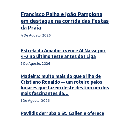
Francisco Palha e João Pamplona
em destaque na corrida das Festas
da Praia
4 De Agosto, 2026
Estrela da Amadora vence Al Nassr por
4-2 no último teste antes da I Liga
3 De Agosto, 2026
Madeira: muito mais do que a ilha de
Cristiano Ronaldo — um roteiro pelos
lugares que fazem deste destino um dos
mais fascinantes da...
1 De Agosto, 2026
Pavlidis derruba o St. Gallen e oferece