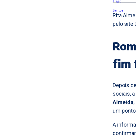
Rita Alme
pelo site
Rom
fim 
Depois d
sociais, a
Almeida
um ponto 
A informa
confirma