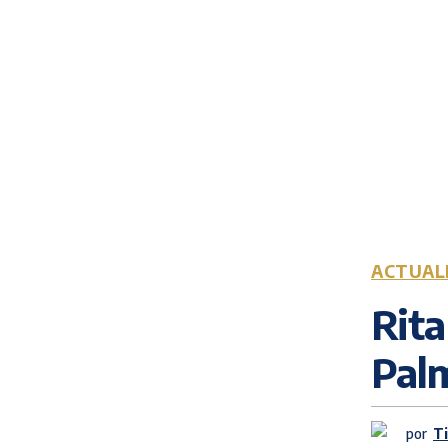
ACTUAL
Rita
Pal
por
T