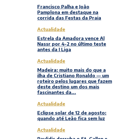
Francisco Palha e João
Pamplona em destaque na
corrida das Festas da Praia
Actualidade
Estrela da Amadora vence Al
Nassr por 4-2 no último teste
antes da I Liga
Actualidade
Madeira: muito mais do que a
ilha de Cristiano Ronaldo — um
roteiro pelos lugares que fazem
deste destino um dos mais
fascinantes da...
Actualidade
Eclipse solar de 12 de agosto:
quando até Leão fica sem luz
Actualidade
Pavlidis derruba o St. Gallen e