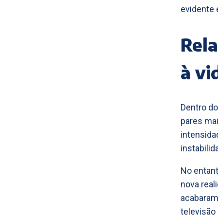
evidente 
Rela
à vi
Dentro do
pares mai
intensid
instabili
No entant
nova real
acabaram 
televisão 