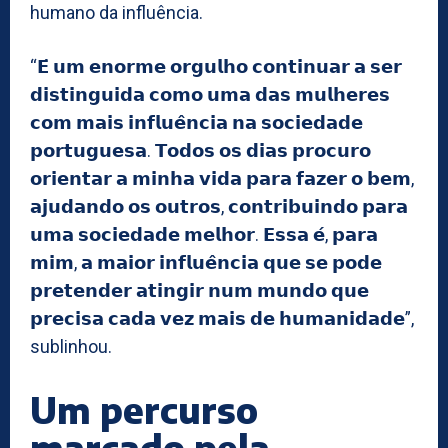
humano da influência.
“𝗘́ 𝘂𝗺 𝗲𝗻𝗼𝗿𝗺𝗲 𝗼𝗿𝗴𝘂𝗹𝗵𝗼 𝗰𝗼𝗻𝘁𝗶𝗻𝘂𝗮𝗿 𝗮 𝘀𝗲𝗿
𝗱𝗶𝘀𝘁𝗶𝗻𝗴𝘂𝗶𝗱𝗮 𝗰𝗼𝗺𝗼 𝘂𝗺𝗮 𝗱𝗮𝘀 𝗺𝘂𝗹𝗵𝗲𝗿𝗲𝘀
𝗰𝗼𝗺 𝗺𝗮𝗶𝘀 𝗶𝗻𝗳𝗹𝘂𝗲̂𝗻𝗰𝗶𝗮 𝗻𝗮 𝘀𝗼𝗰𝗶𝗲𝗱𝗮𝗱𝗲
𝗽𝗼𝗿𝘁𝘂𝗴𝘂𝗲𝘀𝗮. 𝗧𝗼𝗱𝗼𝘀 𝗼𝘀 𝗱𝗶𝗮𝘀 𝗽𝗿𝗼𝗰𝘂𝗿𝗼
𝗼𝗿𝗶𝗲𝗻𝘁𝗮𝗿 𝗮 𝗺𝗶𝗻𝗵𝗮 𝘃𝗶𝗱𝗮 𝗽𝗮𝗿𝗮 𝗳𝗮𝘇𝗲𝗿 𝗼 𝗯𝗲𝗺,
𝗮𝗷𝘂𝗱𝗮𝗻𝗱𝗼 𝗼𝘀 𝗼𝘂𝘁𝗿𝗼𝘀, 𝗰𝗼𝗻𝘁𝗿𝗶𝗯𝘂𝗶𝗻𝗱𝗼 𝗽𝗮𝗿𝗮
𝘂𝗺𝗮 𝘀𝗼𝗰𝗶𝗲𝗱𝗮𝗱𝗲 𝗺𝗲𝗹𝗵𝗼𝗿. 𝗘𝘀𝘀𝗮 𝗲́, 𝗽𝗮𝗿𝗮
𝗺𝗶𝗺, 𝗮 𝗺𝗮𝗶𝗼𝗿 𝗶𝗻𝗳𝗹𝘂𝗲̂𝗻𝗰𝗶𝗮 𝗾𝘂𝗲 𝘀𝗲 𝗽𝗼𝗱𝗲
𝗽𝗿𝗲𝘁𝗲𝗻𝗱𝗲𝗿 𝗮𝘁𝗶𝗻𝗴𝗶𝗿 𝗻𝘂𝗺 𝗺𝘂𝗻𝗱𝗼 𝗾𝘂𝗲
𝗽𝗿𝗲𝗰𝗶𝘀𝗮 𝗰𝗮𝗱𝗮 𝘃𝗲𝘇 𝗺𝗮𝗶𝘀 𝗱𝗲 𝗵𝘂𝗺𝗮𝗻𝗶𝗱𝗮𝗱𝗲”,
sublinhou.
Um percurso
marcado pela