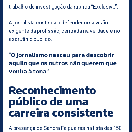
trabalho de investigação da rubrica “Exclusivo”.
A jornalista continua a defender uma visão
exigente da profissão, centrada na verdade e no
escrutínio público.
“𝗢 𝗷𝗼𝗿𝗻𝗮𝗹𝗶𝘀𝗺𝗼 𝗻𝗮𝘀𝗰𝗲𝘂 𝗽𝗮𝗿𝗮 𝗱𝗲𝘀𝗰𝗼𝗯𝗿𝗶𝗿
𝗮𝗾𝘂𝗶𝗹𝗼 𝗾𝘂𝗲 𝗼𝘀 𝗼𝘂𝘁𝗿𝗼𝘀 𝗻𝗮̃𝗼 𝗾𝘂𝗲𝗿𝗲𝗺 𝗾𝘂𝗲
𝘃𝗲𝗻𝗵𝗮 𝗮̀ 𝘁𝗼𝗻𝗮.”
Reconhecimento
público de uma
carreira consistente
A presença de Sandra Felgueiras na lista das “50