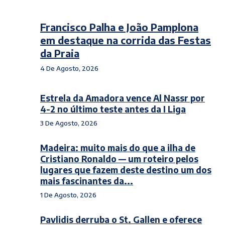
Francisco Palha e João Pamplona
em destaque na corrida das Festas
da Praia
4 De Agosto, 2026
Estrela da Amadora vence Al Nassr por
4-2 no último teste antes da I Liga
3 De Agosto, 2026
Madeira: muito mais do que a ilha de
Cristiano Ronaldo — um roteiro pelos
lugares que fazem deste destino um dos
mais fascinantes da...
1 De Agosto, 2026
Pavlidis derruba o St. Gallen e oferece