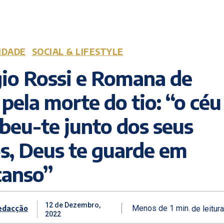
IDADE
SOCIAL & LIFESTYLE
io Rossi e Romana de
 pela morte do tio: “o céu
beu-te junto dos seus
s, Deus te guarde em
canso”
12 de Dezembro,
edacção
Menos de 1
min.
de leitura
2022