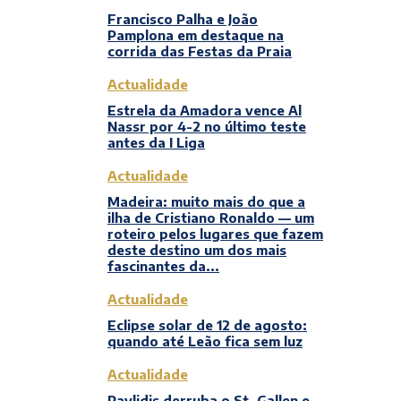
Francisco Palha e João
Pamplona em destaque na
corrida das Festas da Praia
Actualidade
Estrela da Amadora vence Al
Nassr por 4-2 no último teste
antes da I Liga
Actualidade
Madeira: muito mais do que a
ilha de Cristiano Ronaldo — um
roteiro pelos lugares que fazem
deste destino um dos mais
fascinantes da...
Actualidade
Eclipse solar de 12 de agosto:
quando até Leão fica sem luz
Actualidade
Pavlidis derruba o St. Gallen e