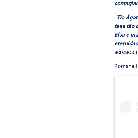
contagia
“
Tia Ágat
fase tão 
Elsa e mã
eternidad
acrescen
Romana t