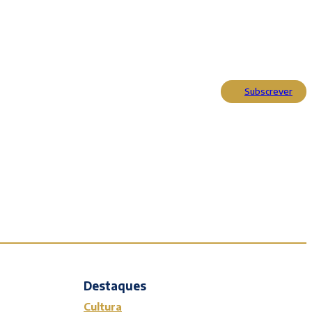
Subscrever
Actualidade
Cultura
Entrevistas
Opinião
Reportagens
Editorial
Destaques
Cultura