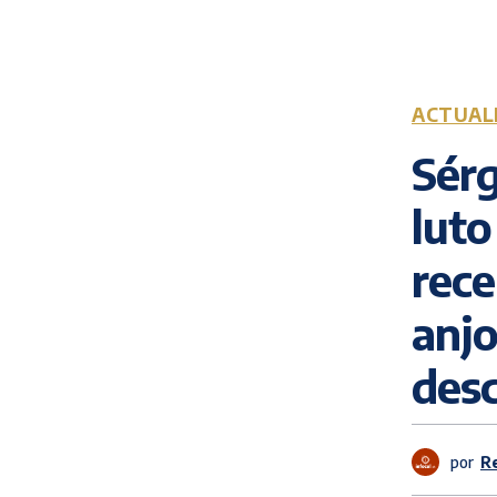
ACTUAL
Sérg
luto
rece
anjo
des
por
R