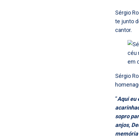
Sérgio Ro
te junto 
cantor.
Sérgio Ro
homenagea
“
Aqui eu 
acarinhad
sopro par
anjos, D
memória o