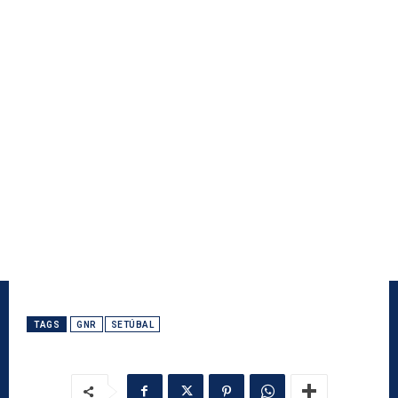
TAGS
GNR
SETÚBAL