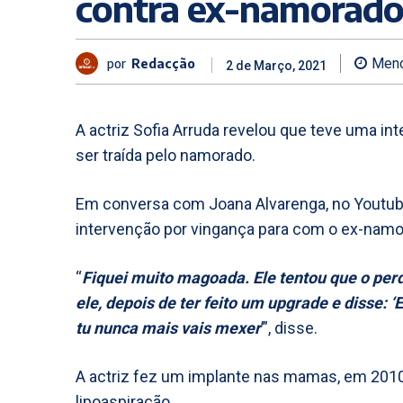
contra ex-namorad
por
Redacção
Meno
2 de Março, 2021
A actriz Sofia Arruda revelou que teve uma i
ser traída pelo namorado.
Em conversa com Joana Alvarenga, no Youtube
intervenção por vingança para com o ex-namo
“
Fiquei muito magoada. Ele tentou que o perd
ele, depois de ter feito um upgrade e disse: 
tu nunca mais vais mexer
’”, disse.
A actriz fez um implante nas mamas, em 2010, 
lipoaspiração.