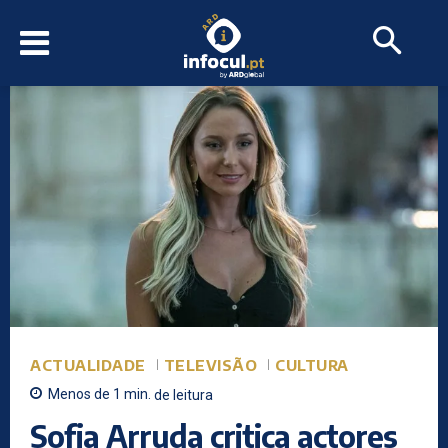
ACTUALIDADE
TELEVISÃO
CULTURA
Menos de 1
min.
de leitura
Sofia Arruda critica actores