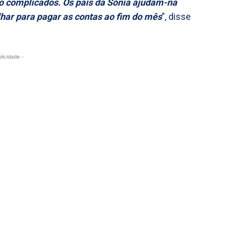
o complicados. Os pais da Sónia ajudam-na
lhar para pagar as contas ao fim do mês
”, disse
blicidade -