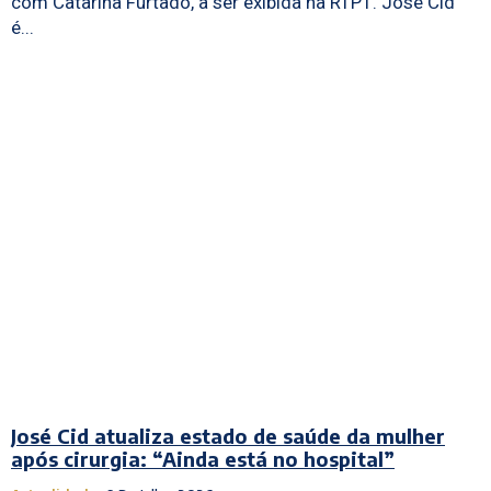
com Catarina Furtado, a ser exibida na RTP1. José Cid
é...
José Cid atualiza estado de saúde da mulher
após cirurgia: “Ainda está no hospital”