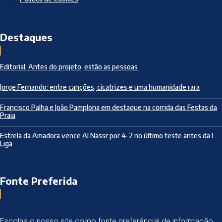
Destaques
Editorial: Antes do projeto, estão as pessoas
Jorge Fernando: entre canções, cicatrizes e uma humanidade rara
Francisco Palha e João Pamplona em destaque na corrida das Festas da
Praia
Estrela da Amadora vence Al Nassr por 4-2 no último teste antes da I
Liga
Fonte Preferida
Escolha o nosso site como fonte preferêncial de informação