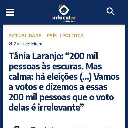
ACTUALIDADE
PAÍS
POLÍTICA
2
min.
de leitura
Tânia Laranjo: “200 mil
pessoas às escuras. Mas
calma: há eleições (…) Vamos
a votos e dizemos a essas
200 mil pessoas que o voto
delas é irrelevante”