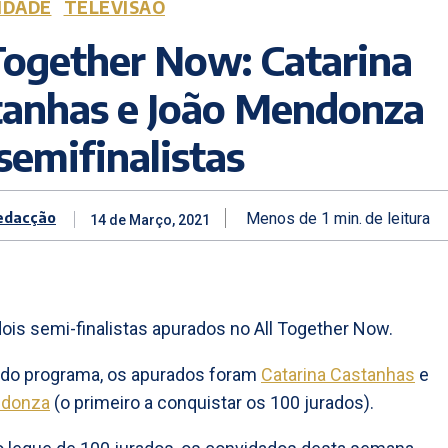
IDADE
TELEVISÃO
Together Now: Catarina
tanhas e João Mendonza
semifinalistas
edacção
Menos de 1
min.
de leitura
14 de Março, 2021
ois semi-finalistas apurados no All Together Now.
do programa, os apurados foram
Catarina Castanhas
e
ndonza
(o primeiro a conquistar os 100 jurados).