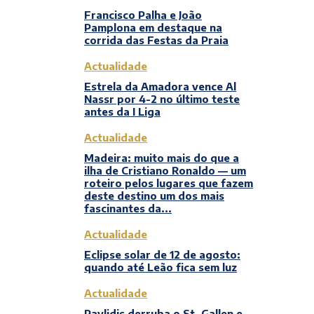
Francisco Palha e João
Pamplona em destaque na
corrida das Festas da Praia
Actualidade
Estrela da Amadora vence Al
Nassr por 4-2 no último teste
antes da I Liga
Actualidade
Madeira: muito mais do que a
ilha de Cristiano Ronaldo — um
roteiro pelos lugares que fazem
deste destino um dos mais
fascinantes da...
Actualidade
Eclipse solar de 12 de agosto:
quando até Leão fica sem luz
Actualidade
Pavlidis derruba o St. Gallen e