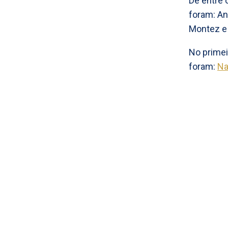
De entre 
foram: An
Montez e 
No primei
foram:
Na