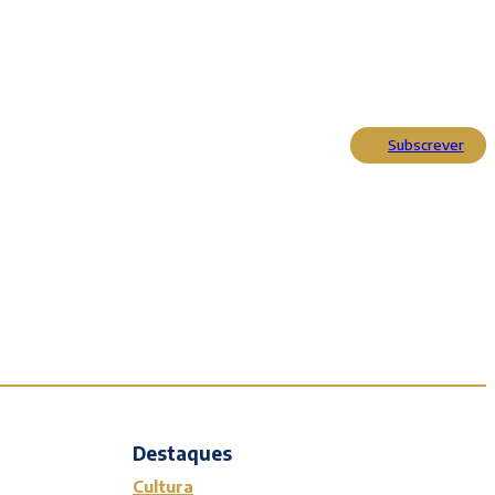
Subscrever
Actualidade
Cultura
Entrevistas
Opinião
Reportagens
Editorial
Destaques
Cultura