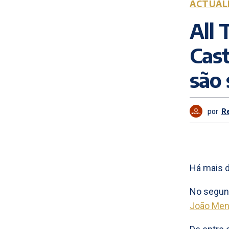
ACTUAL
All 
Cas
são 
por
R
Há mais d
No segun
João Me