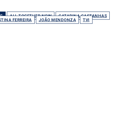
S
ALL TOGETHER NOW
CATARINA CASTANHAS
STINA FERREIRA
JOÃO MENDONZA
TVI
Partilhar