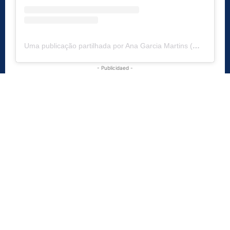
Uma publicação partilhada por Ana Garcia Martins (@apipocamaisdoce)
- Publicidaed -