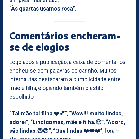
“Às quartas usamos rosa”
.
Comentários encheram-
se de elogios
Logo após a publicação, a caixa de comentários
encheu-se com palavras de carinho. Muitos
internautas destacaram a cumplicidade entre
mãe e filha, elogiando também o estilo
escolhido.
“Tal mãe tal filha ❤️💕”
,
“Wow!!! muito lindas,
adorei”
,
“Lindíssimas, mãe e filha.😍”
,
“Adoro,
são lindas.😍😍”
,
“Que lindas ❤️❤️❤️”
, foram