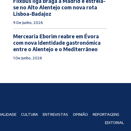
FlixBus liga Braga a Madrid e estreia-
se no Alto Alentejo com nova rota
Lisboa-Badajoz
9 De Junho, 2026
Mercearia Eborim reabre em Évora
com nova identidade gastronómica
entre o Alentejo e o Mediterrâneo
1 De Junho, 2026
ALIDADE
CULTURA
ENTREVISTAS
OPINIÃO
REPORTAGENS
EDITORIAL