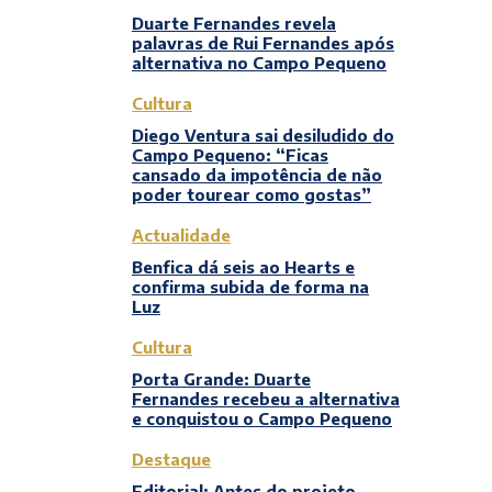
Duarte Fernandes revela
palavras de Rui Fernandes após
alternativa no Campo Pequeno
Cultura
Diego Ventura sai desiludido do
Campo Pequeno: “Ficas
cansado da impotência de não
poder tourear como gostas”
Actualidade
Benfica dá seis ao Hearts e
confirma subida de forma na
Luz
Cultura
Porta Grande: Duarte
Fernandes recebeu a alternativa
e conquistou o Campo Pequeno
Destaque
Editorial: Antes do projeto,