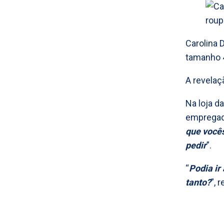
Carolina 
tamanho 
A revelaç
Na loja d
empregada
que vocês
pedir
”.
“
Podia ir
tanto?
”, r