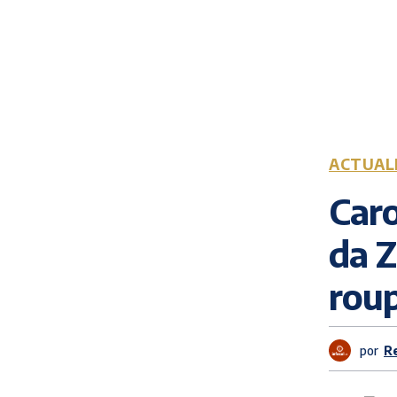
ACTUAL
Caro
da Z
rou
por
R