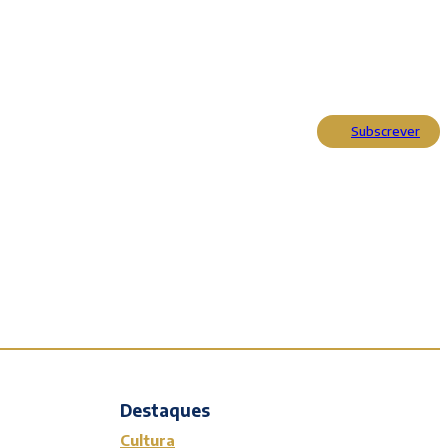
Subscrever
Actualidade
Cultura
Entrevistas
Opinião
Reportagens
Editorial
Destaques
Cultura