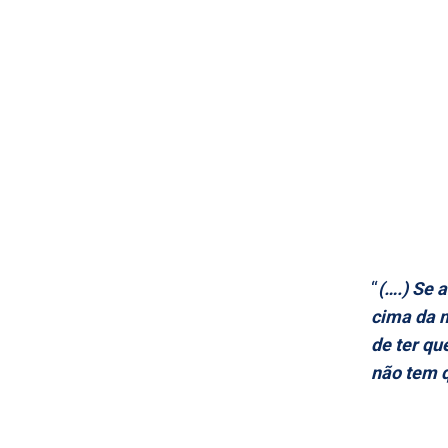
“
(….) Se 
cima da m
de ter qu
não tem q