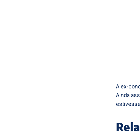
A ex-conco
Ainda ass
estivess
Rela