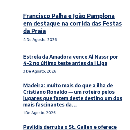
Francisco Palha e João Pamplona
em destaque na corrida das Festas
da Praia
4 De Agosto, 2026
Estrela da Amadora vence Al Nassr por
4-2 no último teste antes da I Liga
3 De Agosto, 2026
Madeira: muito mais do que a ilha de
Cristiano Ronaldo — um roteiro pelos
lugares que fazem deste destino um dos
mais fascinantes da...
1 De Agosto, 2026
Pavlidis derruba o St. Gallen e oferece