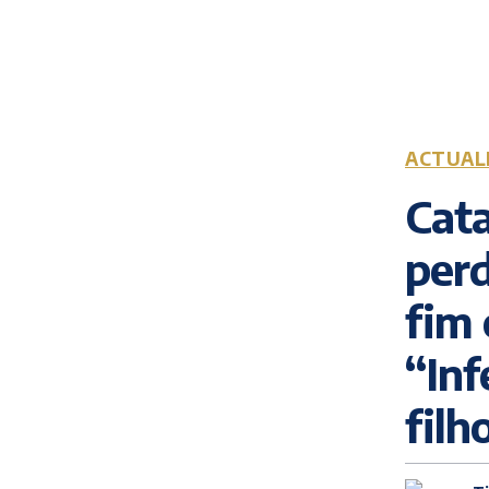
ACTUAL
Cata
perd
fim 
“In
filh