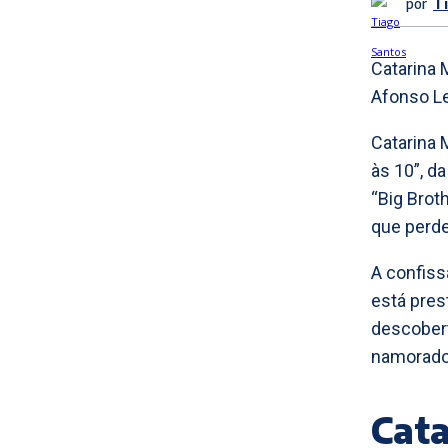
por
T
Catarina 
Afonso Le
Catarina 
às 10”, da
“Big Brot
que perd
A confiss
está pres
descober
namorado,
Cata