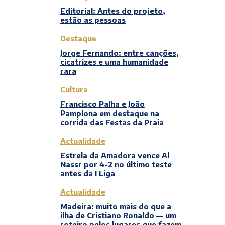
Editorial: Antes do projeto,
estão as pessoas
Destaque
Jorge Fernando: entre canções,
cicatrizes e uma humanidade
rara
Cultura
Francisco Palha e João
Pamplona em destaque na
corrida das Festas da Praia
Actualidade
Estrela da Amadora vence Al
Nassr por 4-2 no último teste
antes da I Liga
Actualidade
Madeira: muito mais do que a
ilha de Cristiano Ronaldo — um
roteiro pelos lugares que fazem