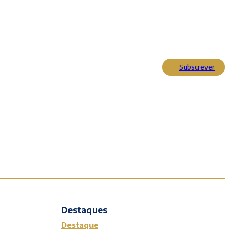
Subscrever
Actualidade
Cultura
Entrevistas
Opinião
Reportagens
Editorial
Destaques
Destaque