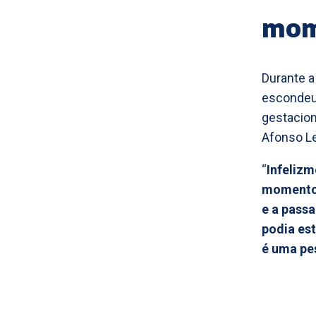
mom
Durante a
escondeu 
gestacion
Afonso Le
“
Infeliz
momento, 
e a passa
podia est
é uma pe