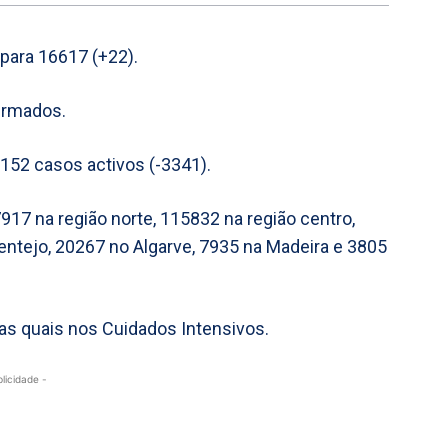
ara 16617 (+22).
irmados.
52 casos activos (-3341).
17 na região norte, 115832 na região centro,
entejo, 20267 no Algarve, 7935 na Madeira e 3805
das quais nos Cuidados Intensivos.
blicidade -