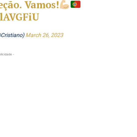
leção. Vamos!
mlAVGFiU
@Cristiano)
March 26, 2023
blicidade -