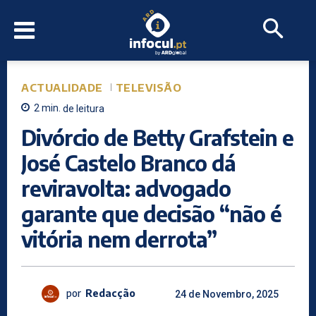
ACTUALIDADE
TELEVISÃO
2
min.
de leitura
Divórcio de Betty Grafstein e
José Castelo Branco dá
reviravolta: advogado
garante que decisão “não é
vitória nem derrota”
por
Redacção
24 de Novembro, 2025