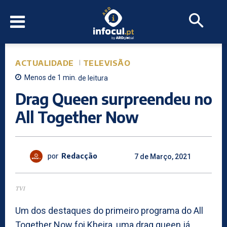
ACTUALIDADE
TELEVISÃO
Menos de 1
min.
de leitura
Drag Queen surpreendeu no
All Together Now
por
Redacção
7 de Março, 2021
TVI
Um dos destaques do primeiro programa do All
Together Now foi Kheira, uma drag queen já