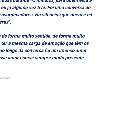
tidas durante 45 minutos, para quem está a
e eu já alguma vez tive. Foi uma conversa de
ensurdecedores. Há silêncios que doem e há
vras
“.
é de forma muito sentida, de forma muito
e ter a mesma carga de emoção que têm os
e ao longo da conversa foi um imenso amor
 esse amor esteve sempre muito presente
“,
blicidade -