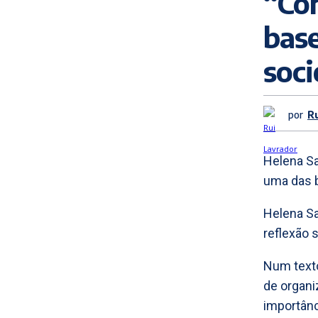
“Con
base
soc
por
R
Helena Sa
uma das b
Helena Sa
reflexão 
Num texto
de organi
importânc