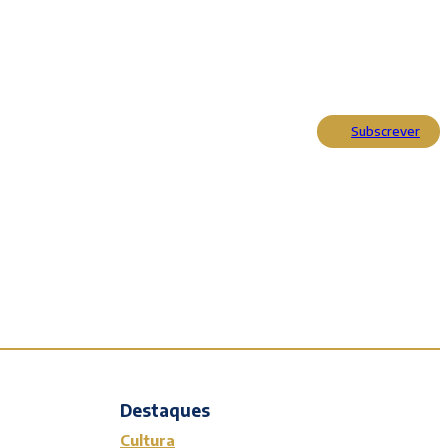
Subscrever
Actualidade
Cultura
Entrevistas
Opinião
Reportagens
Editorial
Destaques
Cultura