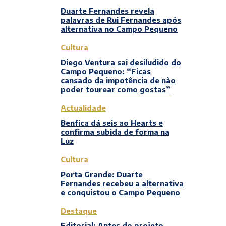
Duarte Fernandes revela
palavras de Rui Fernandes após
alternativa no Campo Pequeno
Cultura
Diego Ventura sai desiludido do
Campo Pequeno: “Ficas
cansado da impotência de não
poder tourear como gostas”
Actualidade
Benfica dá seis ao Hearts e
confirma subida de forma na
Luz
Cultura
Porta Grande: Duarte
Fernandes recebeu a alternativa
e conquistou o Campo Pequeno
Destaque
Editorial: Antes do projeto,