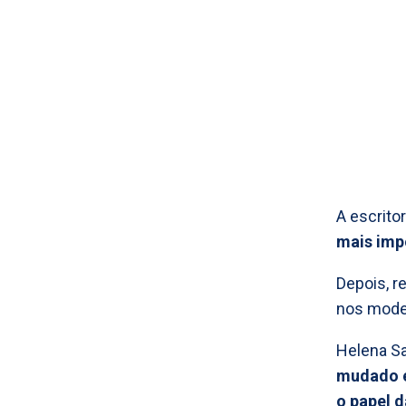
A escrito
mais imp
Depois, r
nos model
Helena S
mudado e
o papel 