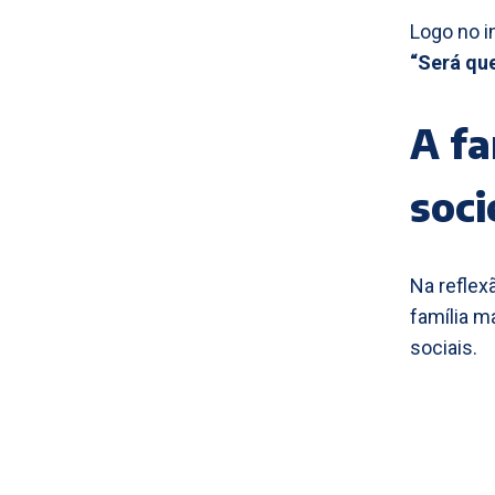
Logo no i
“Será que
A fa
soc
Na reflex
família m
sociais.