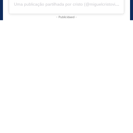
Uma publicação partilhada por cristo (@miguelcristovinho)
- Publicidaed -