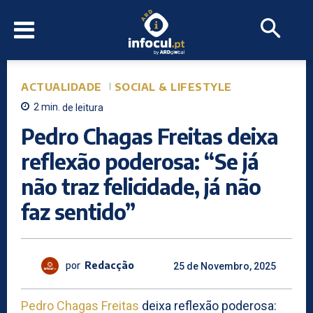
ACTUALIDADE
SOCIAL & LIFESTYLE
2
min.
de leitura
Pedro Chagas Freitas deixa
reflexão poderosa: “Se já
não traz felicidade, já não
faz sentido”
por
Redacção
25 de Novembro, 2025
Pedro Chagas Freitas
deixa reflexão poderosa: