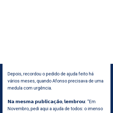
Depois, recordou o pedido de ajuda feito há
vários meses, quando Afonso precisava de uma
medula com urgência.
𝗡𝗮 𝗺𝗲𝘀𝗺𝗮 𝗽𝘂𝗯𝗹𝗶𝗰𝗮𝗰̧𝗮̃𝗼, 𝗹𝗲𝗺𝗯𝗿𝗼𝘂: “Em
Novembro, pedi aqui a ajuda de todos: o imenso