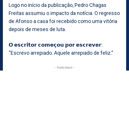
Logo no início da publicação, Pedro Chagas
Freitas assumiu o impacto da notícia. O regresso
de Afonso a casa foi recebido como uma vitória
depois de meses de luta.
𝗢 𝗲𝘀𝗰𝗿𝗶𝘁𝗼𝗿 𝗰𝗼𝗺𝗲𝗰̧𝗼𝘂 𝗽𝗼𝗿 𝗲𝘀𝗰𝗿𝗲𝘃𝗲𝗿:
“Escrevo arrepiado. Aquele arrepiado de feliz.”
- Publicidaed -