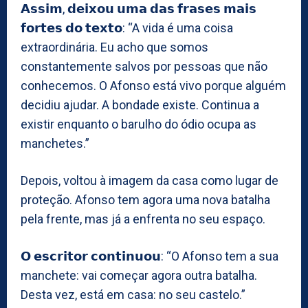
𝗔𝘀𝘀𝗶𝗺, 𝗱𝗲𝗶𝘅𝗼𝘂 𝘂𝗺𝗮 𝗱𝗮𝘀 𝗳𝗿𝗮𝘀𝗲𝘀 𝗺𝗮𝗶𝘀
𝗳𝗼𝗿𝘁𝗲𝘀 𝗱𝗼 𝘁𝗲𝘅𝘁𝗼: “A vida é uma coisa
extraordinária. Eu acho que somos
constantemente salvos por pessoas que não
conhecemos. O Afonso está vivo porque alguém
decidiu ajudar. A bondade existe. Continua a
existir enquanto o barulho do ódio ocupa as
manchetes.”
Depois, voltou à imagem da casa como lugar de
proteção. Afonso tem agora uma nova batalha
pela frente, mas já a enfrenta no seu espaço.
𝗢 𝗲𝘀𝗰𝗿𝗶𝘁𝗼𝗿 𝗰𝗼𝗻𝘁𝗶𝗻𝘂𝗼𝘂: “O Afonso tem a sua
manchete: vai começar agora outra batalha.
Desta vez, está em casa: no seu castelo.”