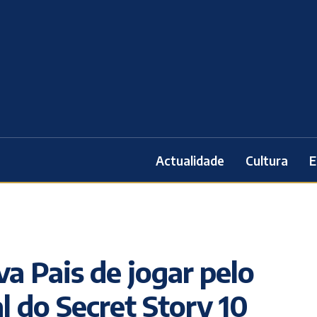
Actualidade
Cultura
E
va Pais de jogar pelo
l do Secret Story 10