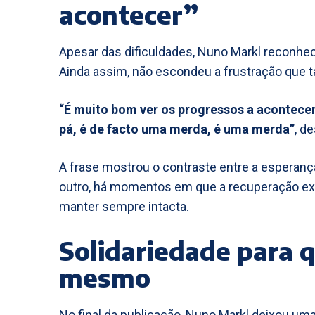
acontecer”
Apesar das dificuldades, Nuno Markl reconhe
Ainda assim, não escondeu a frustração qu
“É muito bom ver os progressos a acontecer
pá, é de facto uma merda, é uma merda”
, d
A frase mostrou o contraste entre a esperança
outro, há momentos em que a recuperação exige
manter sempre intacta.
Solidariedade para 
mesmo
No final da publicação, Nuno Markl deixou u