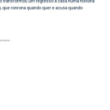
njo transformou um regresso a casa numa história
o, que ronrona quando quer e acusa quando
blicidade -