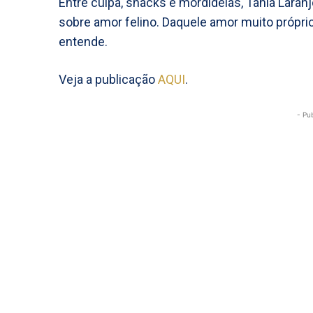
Entre culpa, snacks e mordidelas, Tânia Lara
sobre amor felino. Daquele amor muito própri
entende.
Veja a publicação
AQUI
.
- Pu