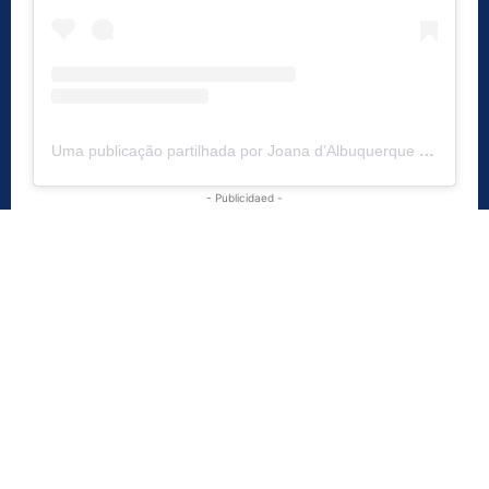
Uma publicação partilhada por Joana d’Albuquerque (@peoplecallmewest)
- Publicidaed -